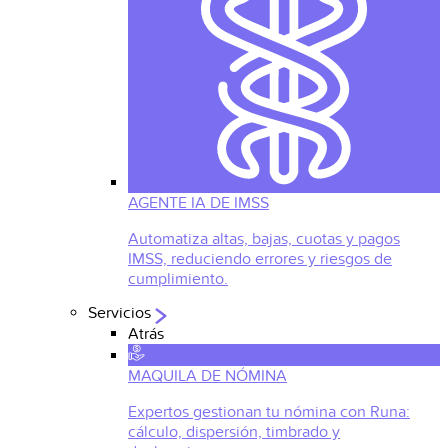
AGENTE IA DE IMSS
Automatiza altas, bajas, cuotas y pagos
IMSS, reduciendo errores y riesgos de
cumplimiento.
Servicios
Atrás
MAQUILA DE NÓMINA
Expertos gestionan tu nómina con Runa:
cálculo, dispersión, timbrado y