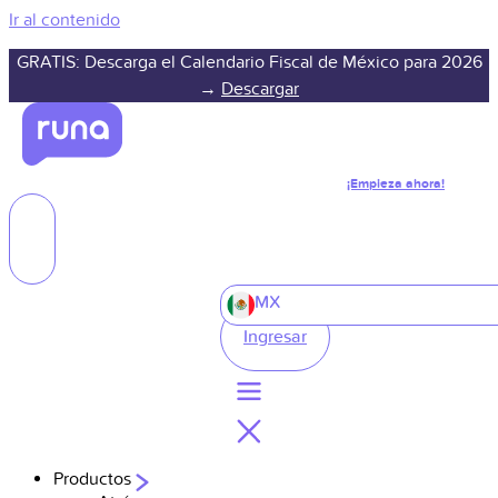
Ir al contenido
GRATIS: Descarga el Calendario Fiscal de México para 2026
→
Descargar
¡Empieza ahora!
MX
Ingresar
Productos