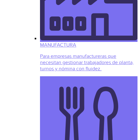
MANUFACTURA
Para empresas manufactureras que
necesitan gestionar trabajadores de planta,
turnos y nómina con fluidez.