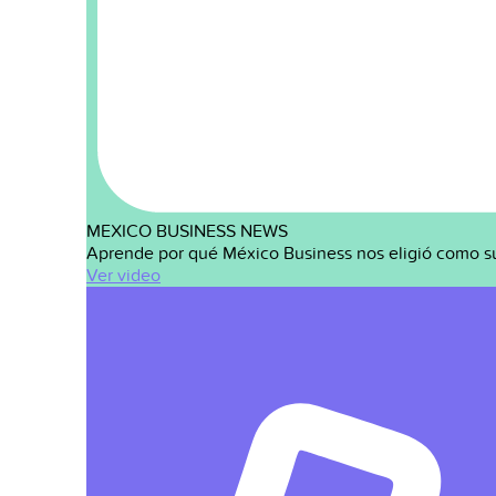
MEXICO BUSINESS NEWS
Aprende por qué México Business nos eligió como s
Ver video