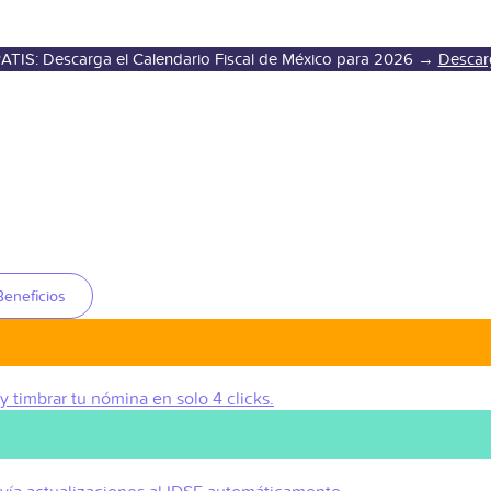
ATIS: Descarga el Calendario Fiscal de México para 2026 →
Descar
Beneficios
 y timbrar tu nómina en solo 4 clicks.