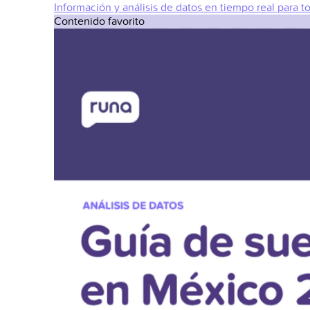
Información y análisis de datos en tiempo real para t
Contenido favorito