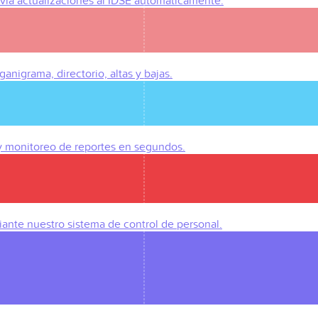
Envía actualizaciones al IDSE automáticamente.
anigrama, directorio, altas y bajas.
 y monitoreo de reportes en segundos.
iante nuestro sistema de control de personal.