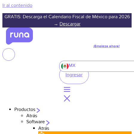
Ir al contenido
GRATIS: Descarga el Calendario Fiscal de México para 2026
→
Descargar
¡Empieza ahora!
MX
Ingresar
Productos
Atrás
Software
Atrás