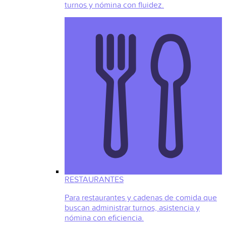
turnos y nómina con fluidez.
RESTAURANTES
Para restaurantes y cadenas de comida que
buscan administrar turnos, asistencia y
nómina con eficiencia.