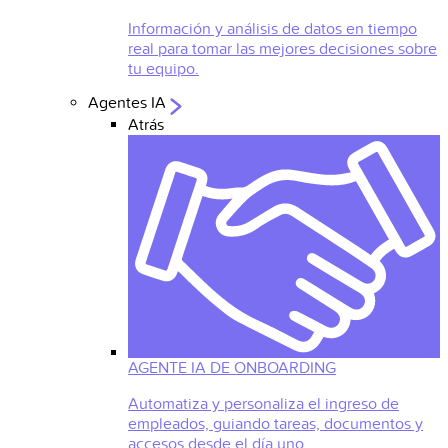
Información y análisis de datos en tiempo
real para tomar las mejores decisiones sobre
tu equipo.
Agentes IA
Atrás
AGENTE IA DE ONBOARDING
Automatiza y personaliza el ingreso de
empleados, guiando tareas, documentos y
accesos desde el día uno.