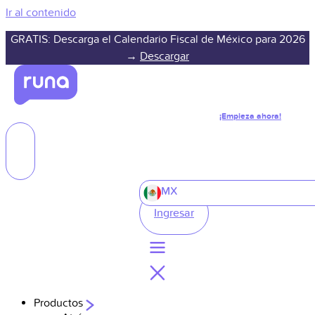
Ir al contenido
GRATIS: Descarga el Calendario Fiscal de México para 2026
→
Descargar
¡Empieza ahora!
MX
Ingresar
Productos