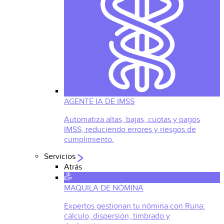
AGENTE IA DE IMSS
Automatiza altas, bajas, cuotas y pagos
IMSS, reduciendo errores y riesgos de
cumplimiento.
Servicios
Atrás
MAQUILA DE NÓMINA
Expertos gestionan tu nómina con Runa:
cálculo, dispersión, timbrado y