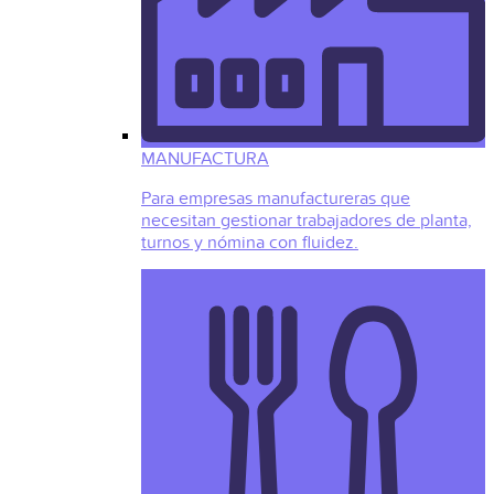
MANUFACTURA
Para empresas manufactureras que
necesitan gestionar trabajadores de planta,
turnos y nómina con fluidez.