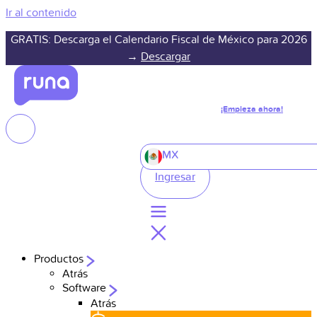
Ir al contenido
GRATIS: Descarga el Calendario Fiscal de México para 2026
→
Descargar
¡Empieza ahora!
MX
Ingresar
Productos
Atrás
Software
Atrás