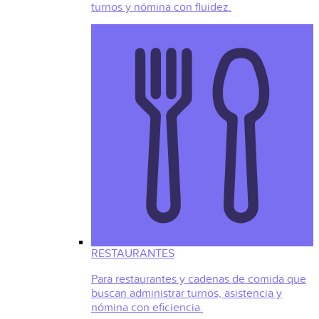
turnos y nómina con fluidez.
RESTAURANTES
Para restaurantes y cadenas de comida que
buscan administrar turnos, asistencia y
nómina con eficiencia.