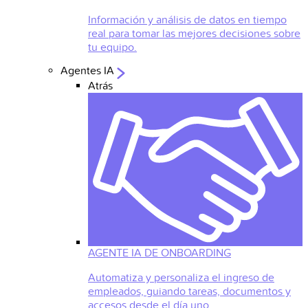
Información y análisis de datos en tiempo
real para tomar las mejores decisiones sobre
tu equipo.
Agentes IA
Atrás
AGENTE IA DE ONBOARDING
Automatiza y personaliza el ingreso de
empleados, guiando tareas, documentos y
accesos desde el día uno.