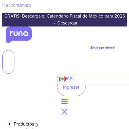
Ir al contenido
GRATIS: Descarga el Calendario Fiscal de México para 2026
→
Descargar
¡Empieza ahora!
MX
Ingresar
Productos