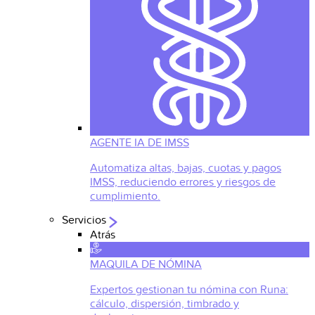
AGENTE IA DE IMSS
Automatiza altas, bajas, cuotas y pagos
IMSS, reduciendo errores y riesgos de
cumplimiento.
Servicios
Atrás
MAQUILA DE NÓMINA
Expertos gestionan tu nómina con Runa:
cálculo, dispersión, timbrado y