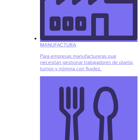
MANUFACTURA
Para empresas manufactureras que
necesitan gestionar trabajadores de planta,
turnos y nómina con fluidez.