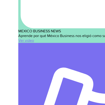
MEXICO BUSINESS NEWS
Aprende por qué México Business nos eligió como s
Ver video