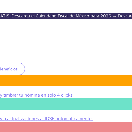
ATIS: Descarga el Calendario Fiscal de México para 2026 →
Descar
Beneficios
 y timbrar tu nómina en solo 4 clicks.
Envía actualizaciones al IDSE automáticamente.