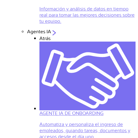
Información y análisis de datos en tiempo
real para tomar las mejores decisiones sobre
tu equipo.
Agentes IA
Atrás
AGENTE IA DE ONBOARDING
Automatiza y personaliza el ingreso de
empleados, guiando tareas, documentos y
accesos desde el día uno.