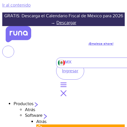
Ir al contenido
GRATIS: Descarga el Calendario Fiscal de México para 2026
→
Descargar
¡Empieza ahora!
MX
Ingresar
Productos
Atrás
Software
Atrás