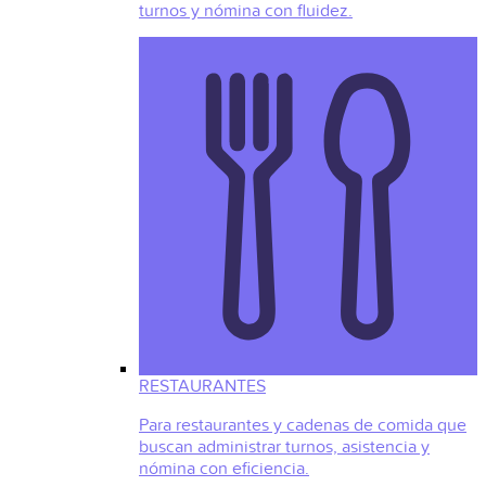
turnos y nómina con fluidez.
RESTAURANTES
Para restaurantes y cadenas de comida que
buscan administrar turnos, asistencia y
nómina con eficiencia.