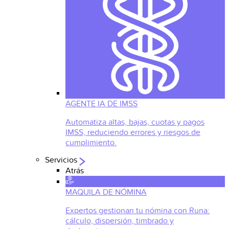
AGENTE IA DE IMSS
Automatiza altas, bajas, cuotas y pagos
IMSS, reduciendo errores y riesgos de
cumplimiento.
Servicios
Atrás
MAQUILA DE NÓMINA
Expertos gestionan tu nómina con Runa:
cálculo, dispersión, timbrado y