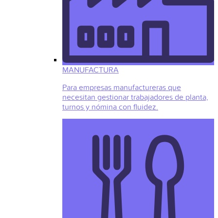
MANUFACTURA
Para empresas manufactureras que
necesitan gestionar trabajadores de planta,
turnos y nómina con fluidez.