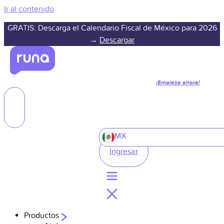
Ir al contenido
GRATIS: Descarga el Calendario Fiscal de México para 2026
→
Descargar
¡Empieza ahora!
MX
Ingresar
Productos