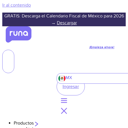
Ir al contenido
GRATIS: Descarga el Calendario Fiscal de México para 2026
→
Descargar
¡Empieza ahora!
MX
Ingresar
Productos