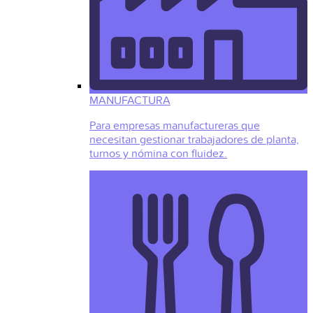
MANUFACTURA
Para empresas manufactureras que
necesitan gestionar trabajadores de planta,
turnos y nómina con fluidez.