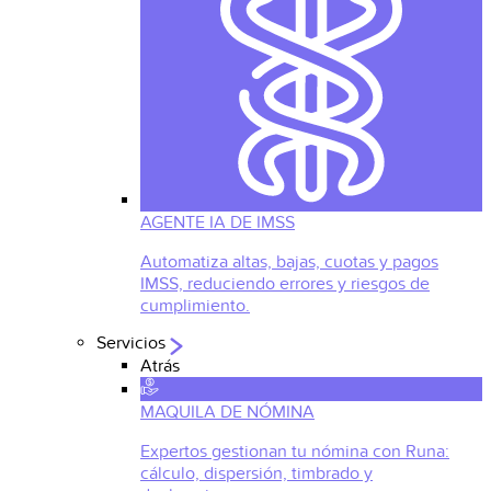
AGENTE IA DE IMSS
Automatiza altas, bajas, cuotas y pagos
IMSS, reduciendo errores y riesgos de
cumplimiento.
Servicios
Atrás
MAQUILA DE NÓMINA
Expertos gestionan tu nómina con Runa:
cálculo, dispersión, timbrado y