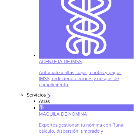
AGENTE IA DE IMSS
Automatiza altas, bajas, cuotas y pagos
IMSS, reduciendo errores y riesgos de
cumplimiento.
Servicios
Atrás
MAQUILA DE NÓMINA
Expertos gestionan tu nómina con Runa:
cálculo, dispersión, timbrado y