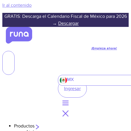
Ir al contenido
GRATIS: Descarga el Calendario Fiscal de México para 2026
→
Descargar
¡Empieza ahora!
MX
Ingresar
Productos