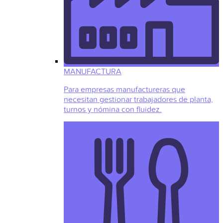
MANUFACTURA
Para empresas manufactureras que
necesitan gestionar trabajadores de planta,
turnos y nómina con fluidez.