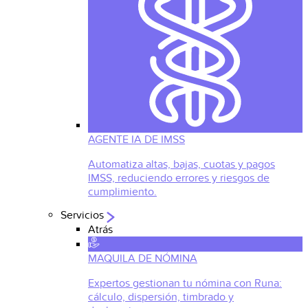
AGENTE IA DE IMSS
Automatiza altas, bajas, cuotas y pagos
IMSS, reduciendo errores y riesgos de
cumplimiento.
Servicios
Atrás
MAQUILA DE NÓMINA
Expertos gestionan tu nómina con Runa:
cálculo, dispersión, timbrado y