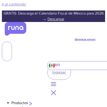
Ir al contenido
GRATIS: Descarga el Calendario Fiscal de México para 2026
→
Descargar
¡Empieza ahora!
MX
Ingresar
Productos