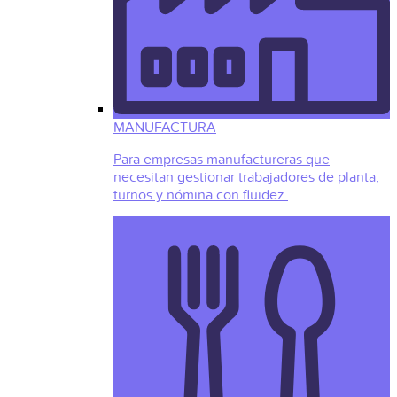
MANUFACTURA
Para empresas manufactureras que
necesitan gestionar trabajadores de planta,
turnos y nómina con fluidez.