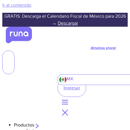
Ir al contenido
GRATIS: Descarga el Calendario Fiscal de México para 2026
→
Descargar
¡Empieza ahora!
MX
Ingresar
Productos