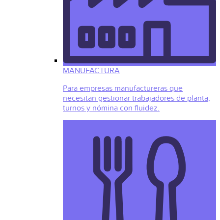
MANUFACTURA
Para empresas manufactureras que
necesitan gestionar trabajadores de planta,
turnos y nómina con fluidez.