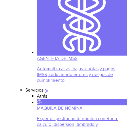
AGENTE IA DE IMSS
Automatiza altas, bajas, cuotas y pagos
IMSS, reduciendo errores y riesgos de
cumplimiento.
Servicios
Atrás
MAQUILA DE NÓMINA
Expertos gestionan tu nómina con Runa:
cálculo, dispersión, timbrado y