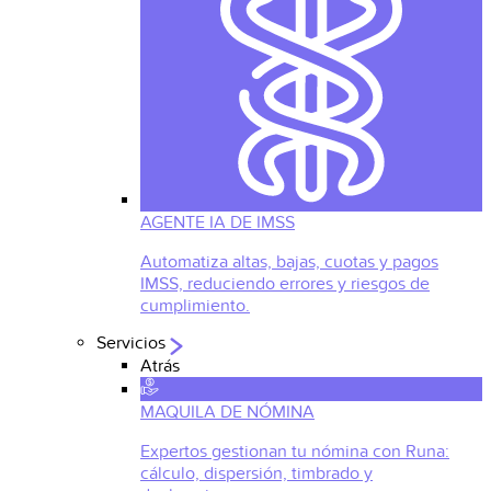
AGENTE IA DE IMSS
Automatiza altas, bajas, cuotas y pagos
IMSS, reduciendo errores y riesgos de
cumplimiento.
Servicios
Atrás
MAQUILA DE NÓMINA
Expertos gestionan tu nómina con Runa:
cálculo, dispersión, timbrado y