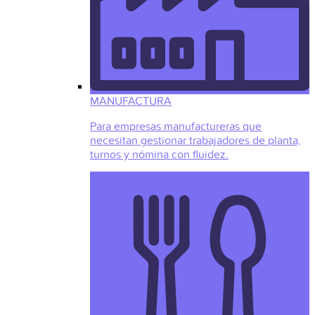
MANUFACTURA
Para empresas manufactureras que
necesitan gestionar trabajadores de planta,
turnos y nómina con fluidez.