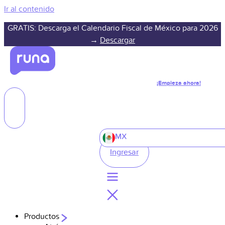
Ir al contenido
GRATIS: Descarga el Calendario Fiscal de México para 2026
→
Descargar
¡Empieza ahora!
MX
Ingresar
Productos