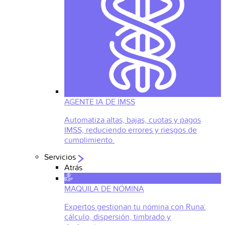
AGENTE IA DE IMSS
Automatiza altas, bajas, cuotas y pagos
IMSS, reduciendo errores y riesgos de
cumplimiento.
Servicios
Atrás
MAQUILA DE NÓMINA
Expertos gestionan tu nómina con Runa:
cálculo, dispersión, timbrado y