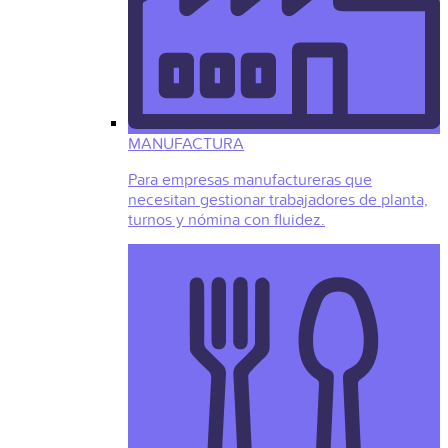
MANUFACTURA
Para empresas manufactureras que
necesitan gestionar trabajadores de planta,
turnos y nómina con fluidez.