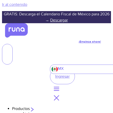
Ir al contenido
GRATIS: Descarga el Calendario Fiscal de México para 2026
→
Descargar
¡Empieza ahora!
MX
Ingresar
Productos