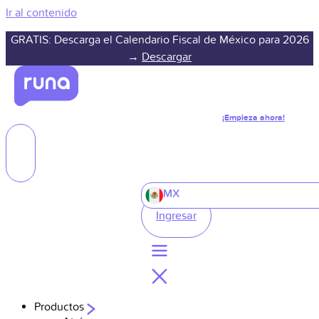
Ir al contenido
GRATIS: Descarga el Calendario Fiscal de México para 2026
→
Descargar
¡Empieza ahora!
MX
Ingresar
Productos