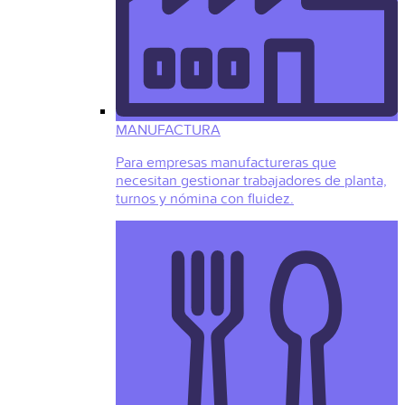
MANUFACTURA
Para empresas manufactureras que
necesitan gestionar trabajadores de planta,
turnos y nómina con fluidez.