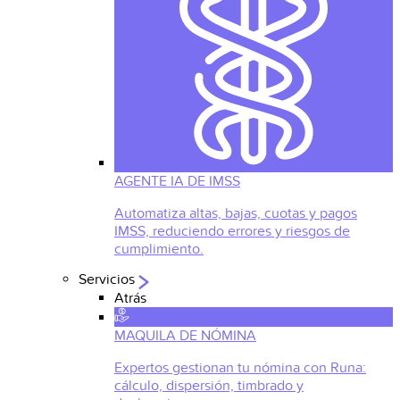
AGENTE IA DE IMSS
Automatiza altas, bajas, cuotas y pagos
IMSS, reduciendo errores y riesgos de
cumplimiento.
Servicios
Atrás
MAQUILA DE NÓMINA
Expertos gestionan tu nómina con Runa:
cálculo, dispersión, timbrado y