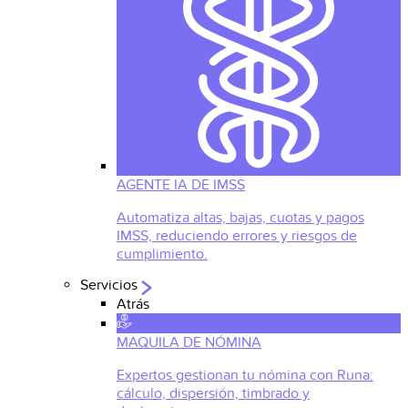
AGENTE IA DE IMSS
Automatiza altas, bajas, cuotas y pagos
IMSS, reduciendo errores y riesgos de
cumplimiento.
Servicios
Atrás
MAQUILA DE NÓMINA
Expertos gestionan tu nómina con Runa:
cálculo, dispersión, timbrado y