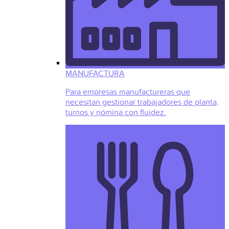
MANUFACTURA
Para empresas manufactureras que
necesitan gestionar trabajadores de planta,
turnos y nómina con fluidez.