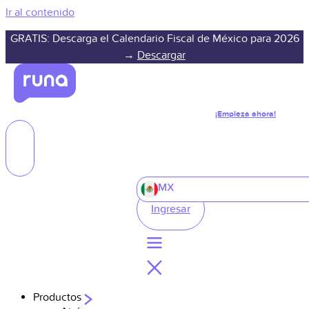
Ir al contenido
GRATIS: Descarga el Calendario Fiscal de México para 2026
→
Descargar
¡Empieza ahora!
MX
Ingresar
Productos