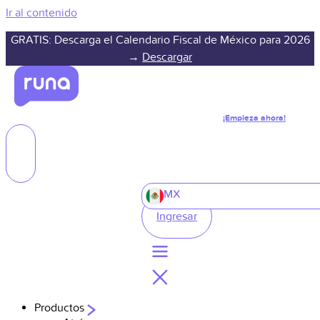
Ir al contenido
GRATIS: Descarga el Calendario Fiscal de México para 2026
→
Descargar
¡Empieza ahora!
MX
Ingresar
Productos