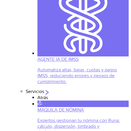
AGENTE IA DE IMSS
Automatiza altas, bajas, cuotas y pagos
IMSS, reduciendo errores y riesgos de
cumplimiento.
Servicios
Atrás
MAQUILA DE NÓMINA
Expertos gestionan tu nómina con Runa:
cálculo, dispersión, timbrado y