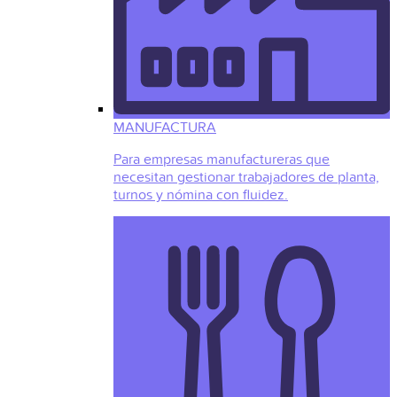
MANUFACTURA
Para empresas manufactureras que
necesitan gestionar trabajadores de planta,
turnos y nómina con fluidez.