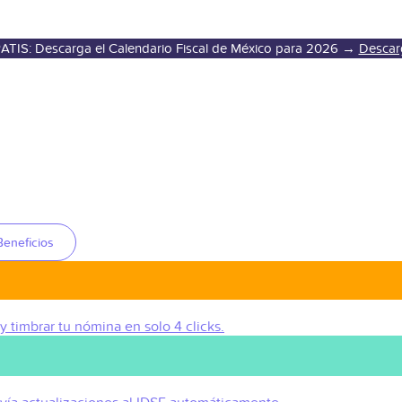
ATIS: Descarga el Calendario Fiscal de México para 2026 →
Descar
Beneficios
 y timbrar tu nómina en solo 4 clicks.