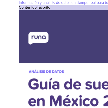
Información y análisis de datos en tiempo real para t
Contenido favorito