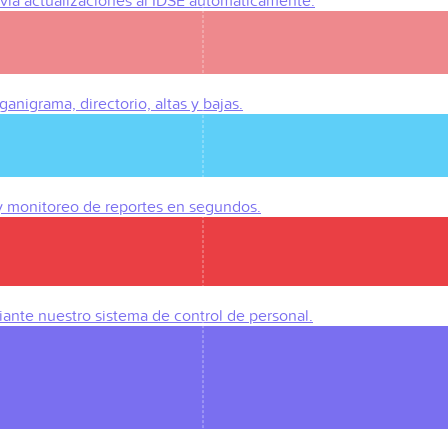
Envía actualizaciones al IDSE automáticamente.
anigrama, directorio, altas y bajas.
 y monitoreo de reportes en segundos.
iante nuestro sistema de control de personal.