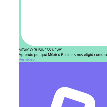
MEXICO BUSINESS NEWS
Aprende por qué México Business nos eligió como s
Ver video