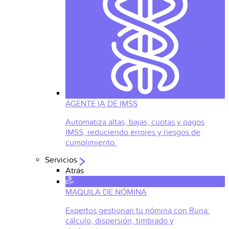
AGENTE IA DE IMSS
Automatiza altas, bajas, cuotas y pagos
IMSS, reduciendo errores y riesgos de
cumplimiento.
Servicios
Atrás
MAQUILA DE NÓMINA
Expertos gestionan tu nómina con Runa:
cálculo, dispersión, timbrado y