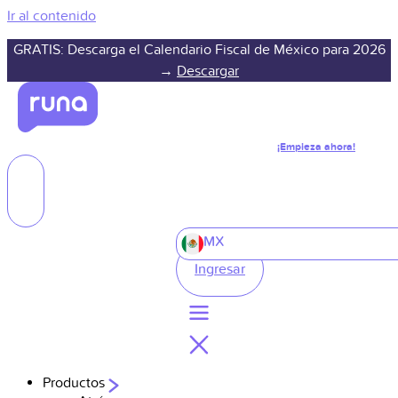
Ir al contenido
GRATIS: Descarga el Calendario Fiscal de México para 2026
→
Descargar
¡Empieza ahora!
MX
Ingresar
Productos