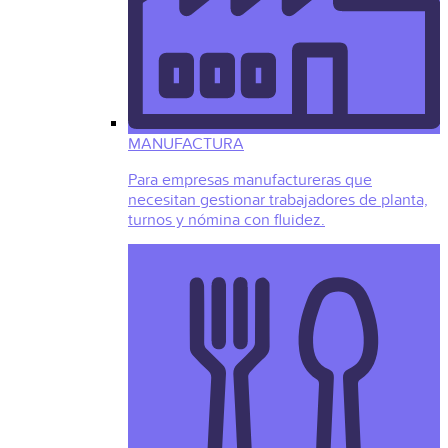
MANUFACTURA
Para empresas manufactureras que
necesitan gestionar trabajadores de planta,
turnos y nómina con fluidez.