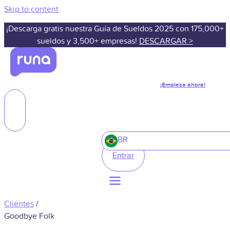
Skip to content
¡Descarga gratis nuestra Guía de Sueldos 2025 con 175,000+
sueldos y 3,500+ empresas!
DESCARGAR >
¡Empieza ahora!
BR
Entrar
Clientes
/
Goodbye Folk