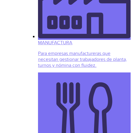
MANUFACTURA
Para empresas manufactureras que
necesitan gestionar trabajadores de planta,
turnos y nómina con fluidez.