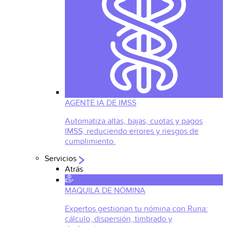
AGENTE IA DE IMSS
Automatiza altas, bajas, cuotas y pagos
IMSS, reduciendo errores y riesgos de
cumplimiento.
Servicios
Atrás
MAQUILA DE NÓMINA
Expertos gestionan tu nómina con Runa:
cálculo, dispersión, timbrado y