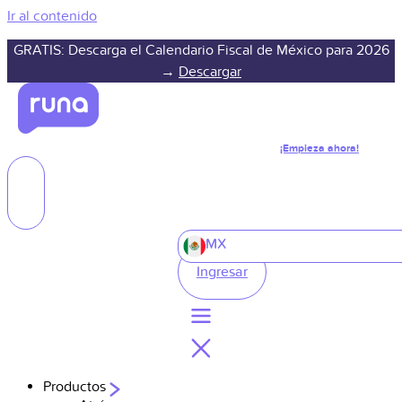
Ir al contenido
GRATIS: Descarga el Calendario Fiscal de México para 2026
→
Descargar
¡Empieza ahora!
MX
Ingresar
Productos