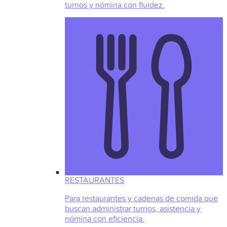
turnos y nómina con fluidez.
RESTAURANTES
Para restaurantes y cadenas de comida que
buscan administrar turnos, asistencia y
nómina con eficiencia.