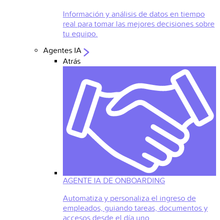
Información y análisis de datos en tiempo
real para tomar las mejores decisiones sobre
tu equipo.
Agentes IA
Atrás
AGENTE IA DE ONBOARDING
Automatiza y personaliza el ingreso de
empleados, guiando tareas, documentos y
accesos desde el día uno.