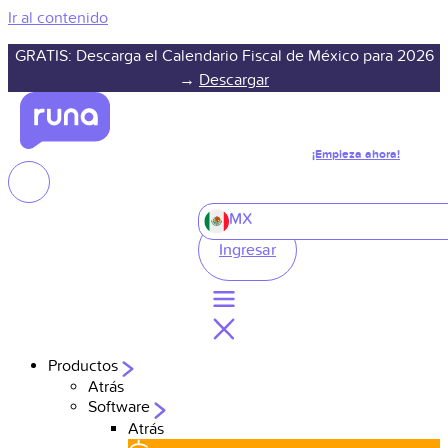
Ir al contenido
GRATIS: Descarga el Calendario Fiscal de México para 2026
→
Descargar
¡Empieza ahora!
MX
Ingresar
Productos
Atrás
Software
Atrás