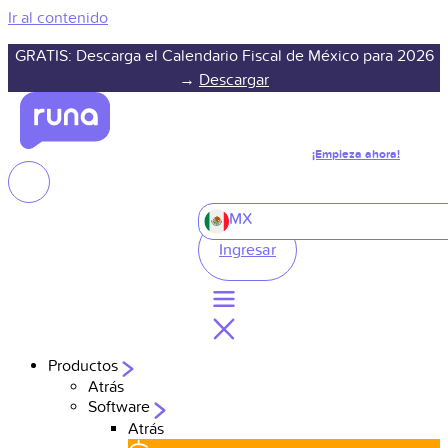
Ir al contenido
GRATIS: Descarga el Calendario Fiscal de México para 2026
→
Descargar
¡Empieza ahora!
MX
Ingresar
Productos
Atrás
Software
Atrás