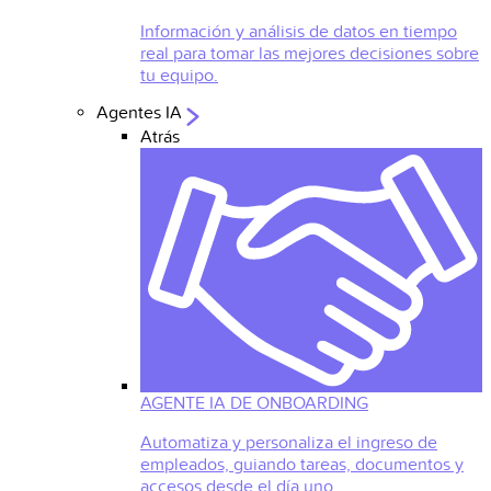
Información y análisis de datos en tiempo
real para tomar las mejores decisiones sobre
tu equipo.
Agentes IA
Atrás
AGENTE IA DE ONBOARDING
Automatiza y personaliza el ingreso de
empleados, guiando tareas, documentos y
accesos desde el día uno.