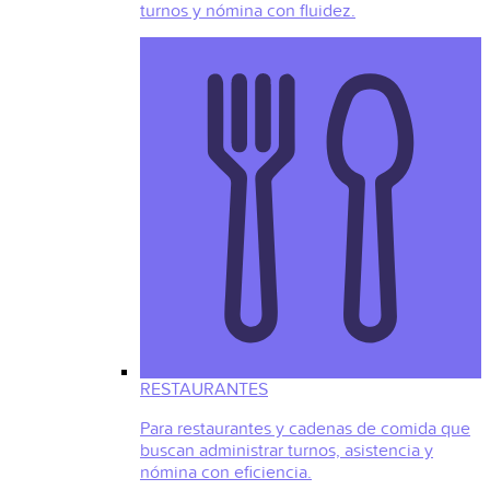
turnos y nómina con fluidez.
RESTAURANTES
Para restaurantes y cadenas de comida que
buscan administrar turnos, asistencia y
nómina con eficiencia.