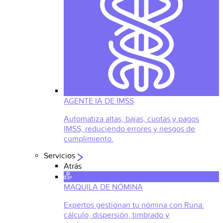
AGENTE IA DE IMSS
Automatiza altas, bajas, cuotas y pagos
IMSS, reduciendo errores y riesgos de
cumplimiento.
Servicios
Atrás
MAQUILA DE NÓMINA
Expertos gestionan tu nómina con Runa:
cálculo, dispersión, timbrado y