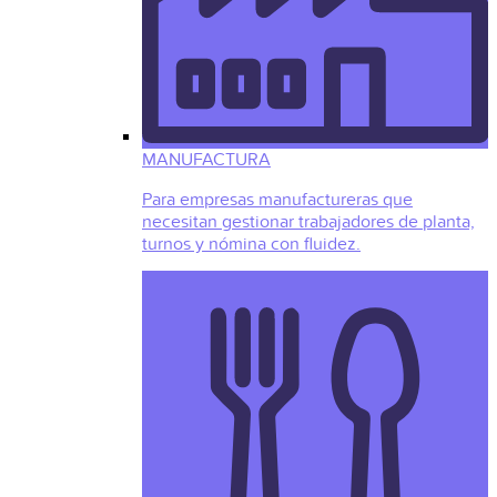
MANUFACTURA
Para empresas manufactureras que
necesitan gestionar trabajadores de planta,
turnos y nómina con fluidez.