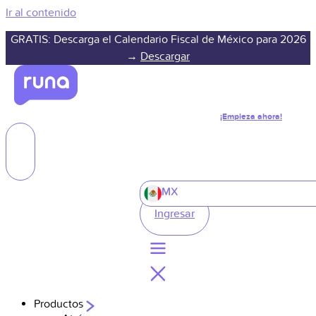
Ir al contenido
GRATIS: Descarga el Calendario Fiscal de México para 2026
→
Descargar
¡Empieza ahora!
MX
Ingresar
Productos