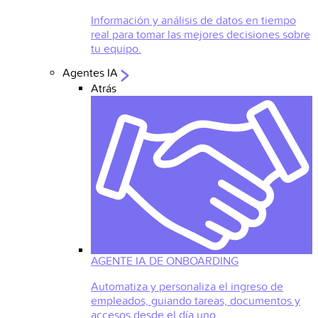
Información y análisis de datos en tiempo
real para tomar las mejores decisiones sobre
tu equipo.
Agentes IA
Atrás
AGENTE IA DE ONBOARDING
Automatiza y personaliza el ingreso de
empleados, guiando tareas, documentos y
accesos desde el día uno.