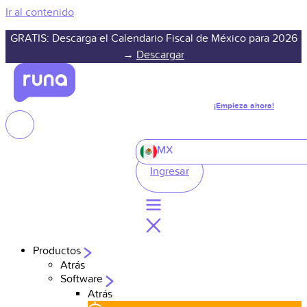
Ir al contenido
GRATIS: Descarga el Calendario Fiscal de México para 2026
→
Descargar
¡Empieza ahora!
MX
Ingresar
Productos
Atrás
Software
Atrás