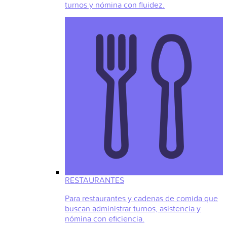
turnos y nómina con fluidez.
RESTAURANTES
Para restaurantes y cadenas de comida que
buscan administrar turnos, asistencia y
nómina con eficiencia.