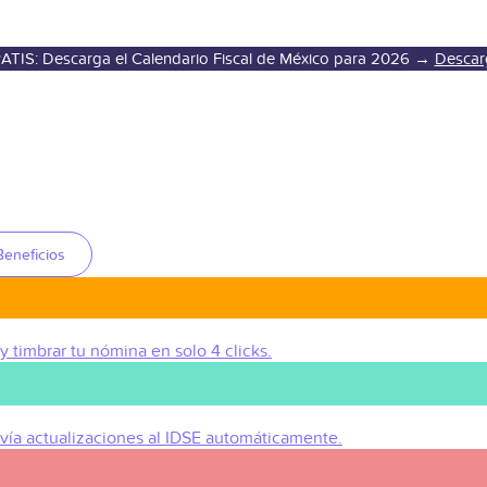
ATIS: Descarga el Calendario Fiscal de México para 2026 →
Descar
Beneficios
 y timbrar tu nómina en solo 4 clicks.
Envía actualizaciones al IDSE automáticamente.