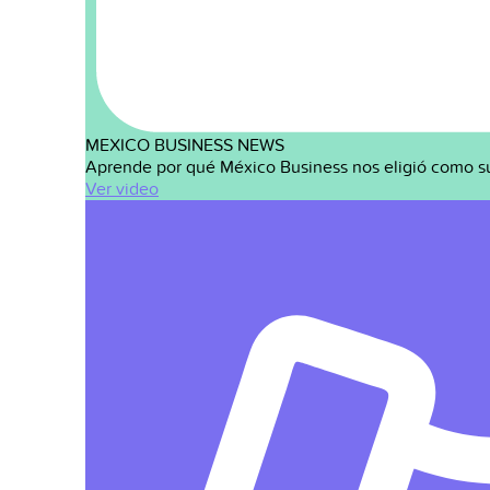
MEXICO BUSINESS NEWS
Aprende por qué México Business nos eligió como s
Ver video