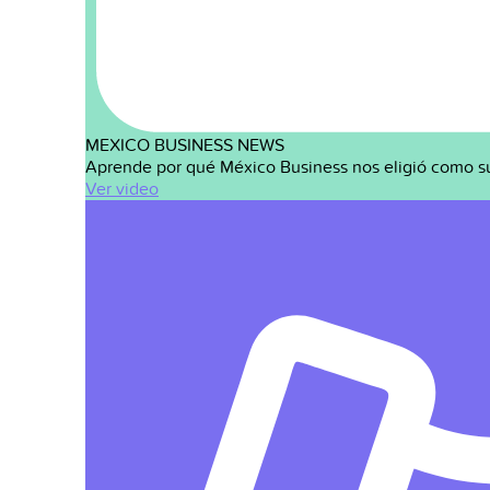
MEXICO BUSINESS NEWS
Aprende por qué México Business nos eligió como s
Ver video