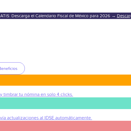
ATIS: Descarga el Calendario Fiscal de México para 2026 →
Descar
Beneficios
 y timbrar tu nómina en solo 4 clicks.
Envía actualizaciones al IDSE automáticamente.