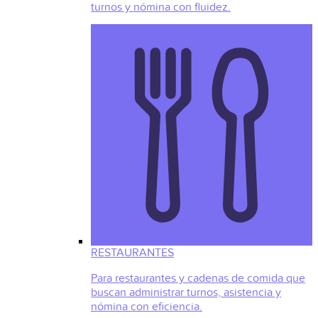
turnos y nómina con fluidez.
RESTAURANTES
Para restaurantes y cadenas de comida que
buscan administrar turnos, asistencia y
nómina con eficiencia.