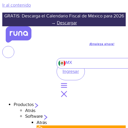
Ir al contenido
GRATIS: Descarga el Calendario Fiscal de México para 2026
→
Descargar
¡Empieza ahora!
MX
Ingresar
Productos
Atrás
Software
Atrás