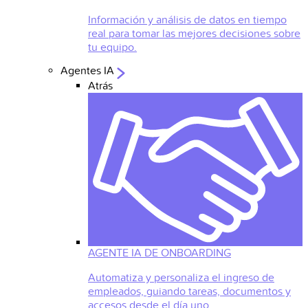
Información y análisis de datos en tiempo
real para tomar las mejores decisiones sobre
tu equipo.
Agentes IA
Atrás
AGENTE IA DE ONBOARDING
Automatiza y personaliza el ingreso de
empleados, guiando tareas, documentos y
accesos desde el día uno.