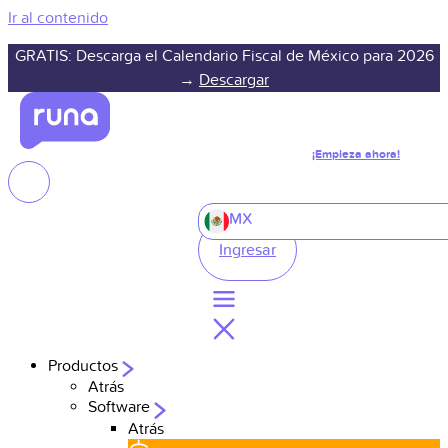
Ir al contenido
GRATIS: Descarga el Calendario Fiscal de México para 2026
→
Descargar
¡Empieza ahora!
MX
Ingresar
Productos
Atrás
Software
Atrás