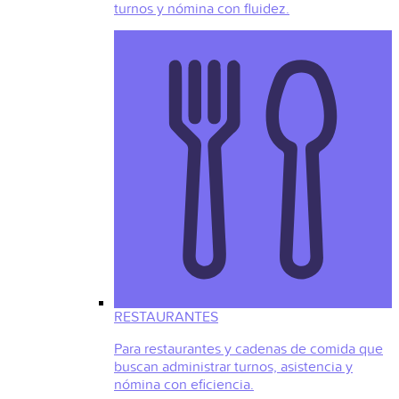
turnos y nómina con fluidez.
RESTAURANTES
Para restaurantes y cadenas de comida que
buscan administrar turnos, asistencia y
nómina con eficiencia.