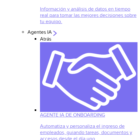
Información y análisis de datos en tiempo
real para tomar las mejores decisiones sobre
tu equipo.
Agentes IA
Atrás
AGENTE IA DE ONBOARDING
Automatiza y personaliza el ingreso de
empleados, guiando tareas, documentos y
accesos desde el día uno.