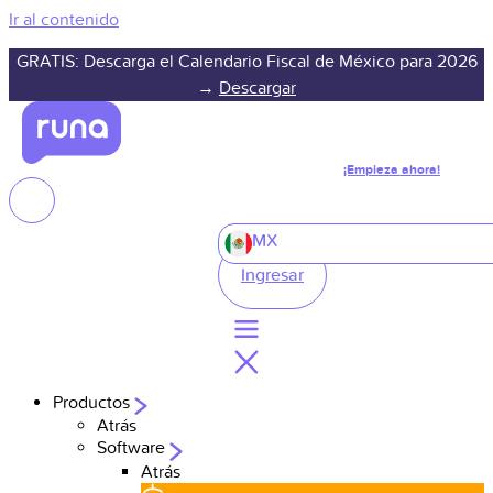
Ir al contenido
GRATIS: Descarga el Calendario Fiscal de México para 2026
→
Descargar
¡Empieza ahora!
MX
Ingresar
Productos
Atrás
Software
Atrás