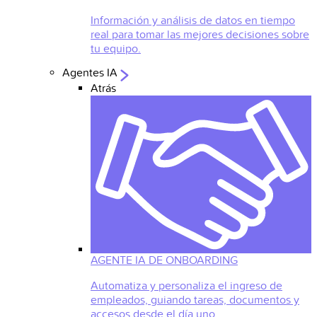
Información y análisis de datos en tiempo
real para tomar las mejores decisiones sobre
tu equipo.
Agentes IA
Atrás
AGENTE IA DE ONBOARDING
Automatiza y personaliza el ingreso de
empleados, guiando tareas, documentos y
accesos desde el día uno.