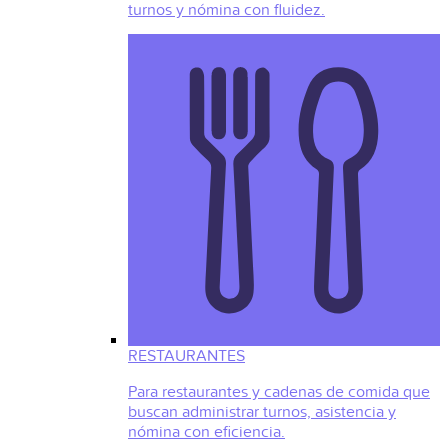
turnos y nómina con fluidez.
RESTAURANTES
Para restaurantes y cadenas de comida que
buscan administrar turnos, asistencia y
nómina con eficiencia.