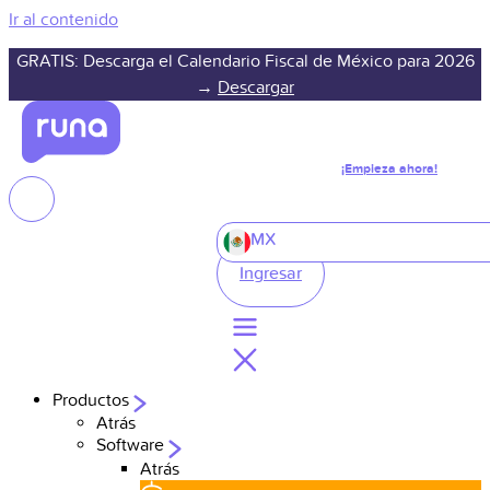
Ir al contenido
GRATIS: Descarga el Calendario Fiscal de México para 2026
→
Descargar
¡Empieza ahora!
MX
Ingresar
Productos
Atrás
Software
Atrás