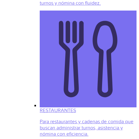
turnos y nómina con fluidez.
RESTAURANTES
Para restaurantes y cadenas de comida que
buscan administrar turnos, asistencia y
nómina con eficiencia.