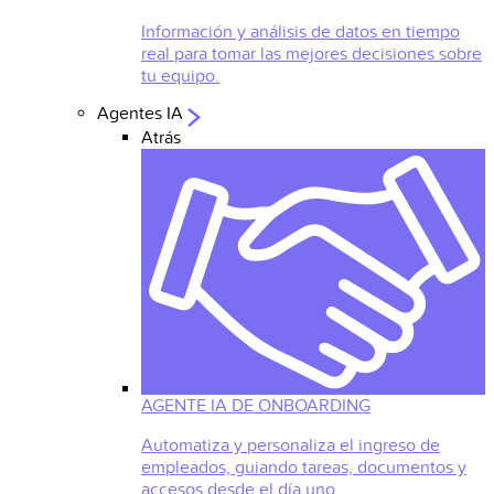
Información y análisis de datos en tiempo
real para tomar las mejores decisiones sobre
tu equipo.
Agentes IA
Atrás
AGENTE IA DE ONBOARDING
Automatiza y personaliza el ingreso de
empleados, guiando tareas, documentos y
accesos desde el día uno.