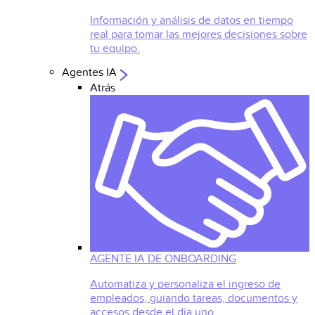
Información y análisis de datos en tiempo
real para tomar las mejores decisiones sobre
tu equipo.
Agentes IA
Atrás
AGENTE IA DE ONBOARDING
Automatiza y personaliza el ingreso de
empleados, guiando tareas, documentos y
accesos desde el día uno.