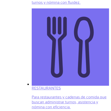
turnos y nómina con fluidez.
RESTAURANTES
Para restaurantes y cadenas de comida que
buscan administrar turnos, asistencia y
nómina con eficiencia.