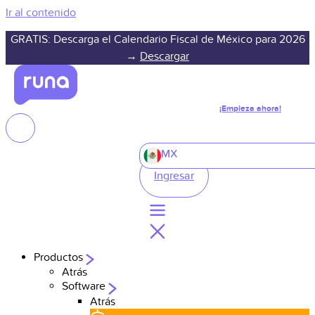
Ir al contenido
GRATIS: Descarga el Calendario Fiscal de México para 2026
→
Descargar
¡Empieza ahora!
MX
Ingresar
Productos
Atrás
Software
Atrás