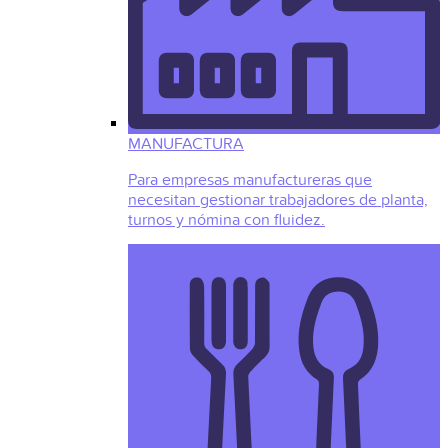
MANUFACTURA
Para empresas manufactureras que
necesitan gestionar trabajadores de planta,
turnos y nómina con fluidez.