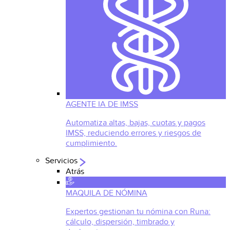
AGENTE IA DE IMSS
Automatiza altas, bajas, cuotas y pagos
IMSS, reduciendo errores y riesgos de
cumplimiento.
Servicios
Atrás
MAQUILA DE NÓMINA
Expertos gestionan tu nómina con Runa:
cálculo, dispersión, timbrado y