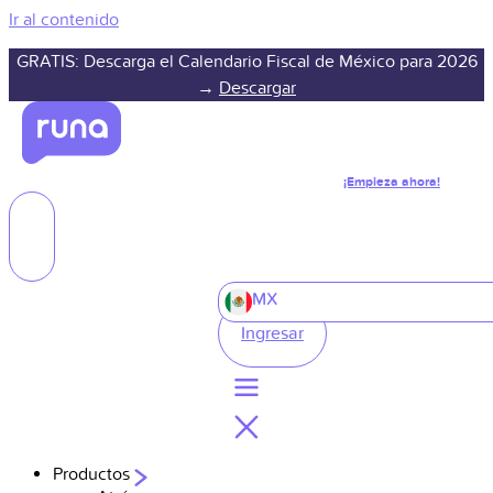
Ir al contenido
GRATIS: Descarga el Calendario Fiscal de México para 2026
→
Descargar
¡Empieza ahora!
MX
Ingresar
Productos