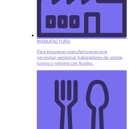
MANUFACTURA
Para empresas manufactureras que
necesitan gestionar trabajadores de planta,
turnos y nómina con fluidez.