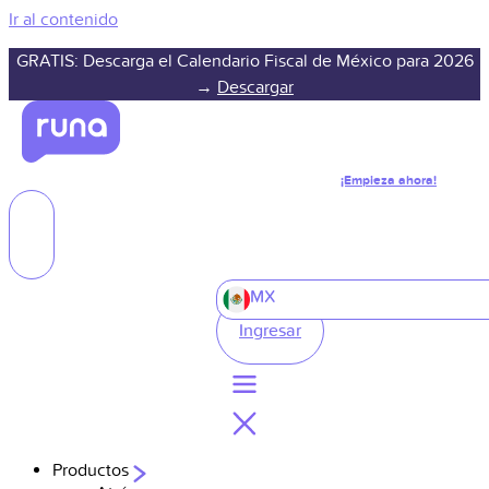
Ir al contenido
GRATIS: Descarga el Calendario Fiscal de México para 2026
→
Descargar
¡Empieza ahora!
MX
Ingresar
Productos