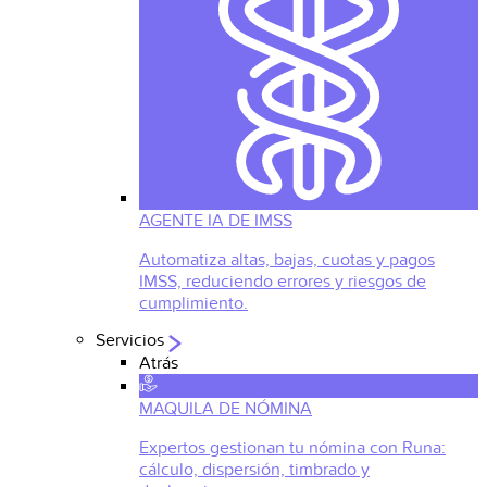
AGENTE IA DE IMSS
Automatiza altas, bajas, cuotas y pagos
IMSS, reduciendo errores y riesgos de
cumplimiento.
Servicios
Atrás
MAQUILA DE NÓMINA
Expertos gestionan tu nómina con Runa:
cálculo, dispersión, timbrado y