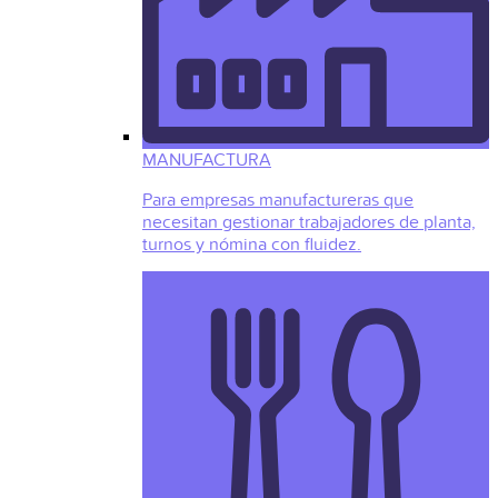
MANUFACTURA
Para empresas manufactureras que
necesitan gestionar trabajadores de planta,
turnos y nómina con fluidez.