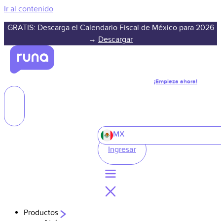
Ir al contenido
GRATIS: Descarga el Calendario Fiscal de México para 2026
→
Descargar
¡Empieza ahora!
MX
Ingresar
Productos