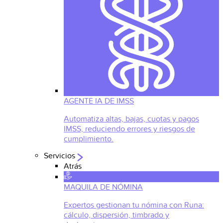
AGENTE IA DE IMSS
Automatiza altas, bajas, cuotas y pagos
IMSS, reduciendo errores y riesgos de
cumplimiento.
Servicios
Atrás
MAQUILA DE NÓMINA
Expertos gestionan tu nómina con Runa:
cálculo, dispersión, timbrado y