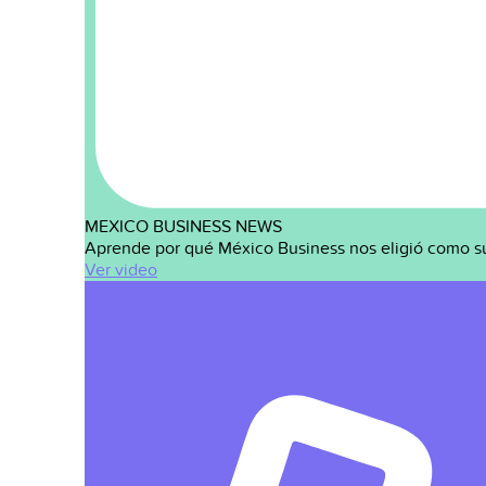
MEXICO BUSINESS NEWS
Aprende por qué México Business nos eligió como s
Ver video