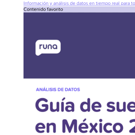
Información y análisis de datos en tiempo real para t
Contenido favorito