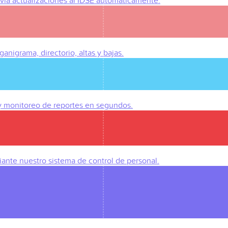
Envía actualizaciones al IDSE automáticamente.
anigrama, directorio, altas y bajas.
 y monitoreo de reportes en segundos.
iante nuestro sistema de control de personal.