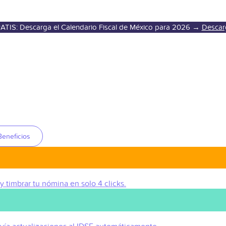
ATIS: Descarga el Calendario Fiscal de México para 2026 →
Descar
Beneficios
 y timbrar tu nómina en solo 4 clicks.