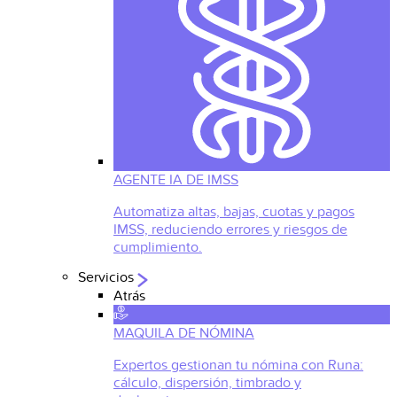
AGENTE IA DE IMSS
Automatiza altas, bajas, cuotas y pagos
IMSS, reduciendo errores y riesgos de
cumplimiento.
Servicios
Atrás
MAQUILA DE NÓMINA
Expertos gestionan tu nómina con Runa:
cálculo, dispersión, timbrado y