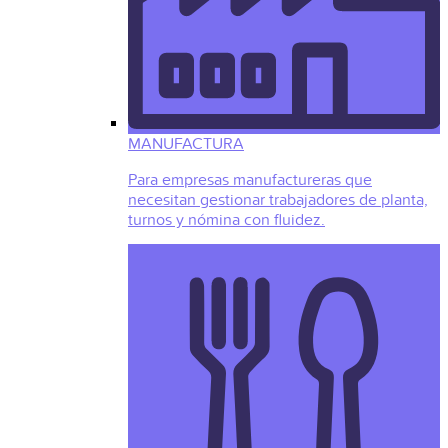
MANUFACTURA
Para empresas manufactureras que
necesitan gestionar trabajadores de planta,
turnos y nómina con fluidez.