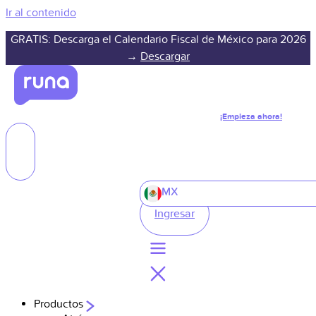
Ir al contenido
GRATIS: Descarga el Calendario Fiscal de México para 2026
→
Descargar
¡Empieza ahora!
MX
Ingresar
Productos