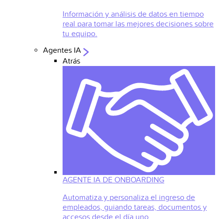
Información y análisis de datos en tiempo
real para tomar las mejores decisiones sobre
tu equipo.
Agentes IA
Atrás
AGENTE IA DE ONBOARDING
Automatiza y personaliza el ingreso de
empleados, guiando tareas, documentos y
accesos desde el día uno.