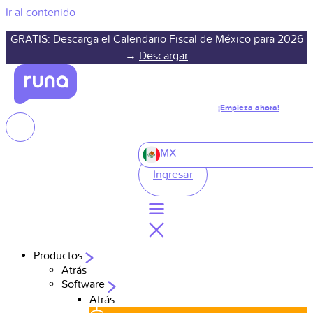
Ir al contenido
GRATIS: Descarga el Calendario Fiscal de México para 2026
→
Descargar
¡Empieza ahora!
MX
Ingresar
Productos
Atrás
Software
Atrás