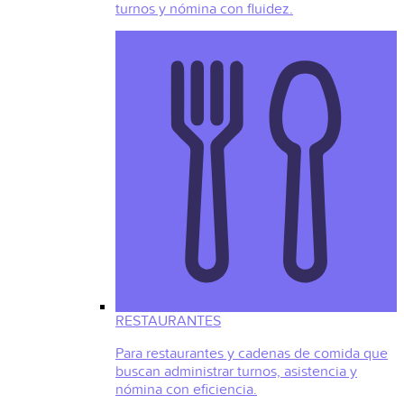
turnos y nómina con fluidez.
RESTAURANTES
Para restaurantes y cadenas de comida que
buscan administrar turnos, asistencia y
nómina con eficiencia.