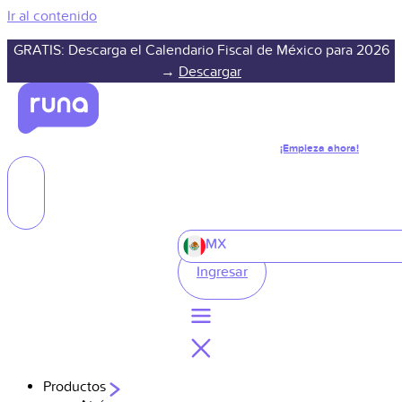
Ir al contenido
GRATIS: Descarga el Calendario Fiscal de México para 2026
→
Descargar
¡Empieza ahora!
MX
Ingresar
Productos