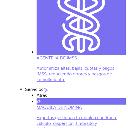
AGENTE IA DE IMSS
Automatiza altas, bajas, cuotas y pagos
IMSS, reduciendo errores y riesgos de
cumplimiento.
Servicios
Atrás
MAQUILA DE NÓMINA
Expertos gestionan tu nómina con Runa:
cálculo, dispersión, timbrado y