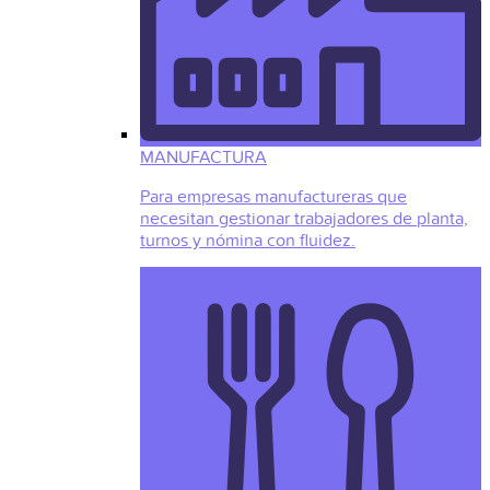
MANUFACTURA
Para empresas manufactureras que
necesitan gestionar trabajadores de planta,
turnos y nómina con fluidez.