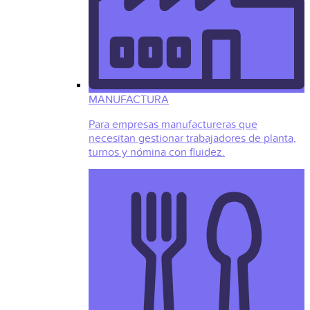
MANUFACTURA
Para empresas manufactureras que
necesitan gestionar trabajadores de planta,
turnos y nómina con fluidez.