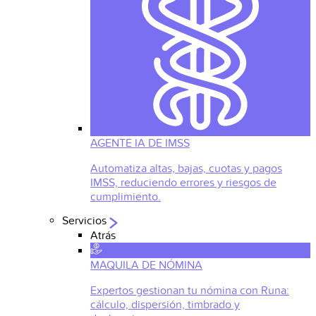
AGENTE IA DE IMSS
Automatiza altas, bajas, cuotas y pagos
IMSS, reduciendo errores y riesgos de
cumplimiento.
Servicios
Atrás
MAQUILA DE NÓMINA
Expertos gestionan tu nómina con Runa:
cálculo, dispersión, timbrado y