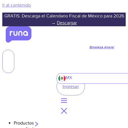
Ir al contenido
GRATIS: Descarga el Calendario Fiscal de México para 2026
→
Descargar
¡Empieza ahora!
MX
Ingresar
Productos