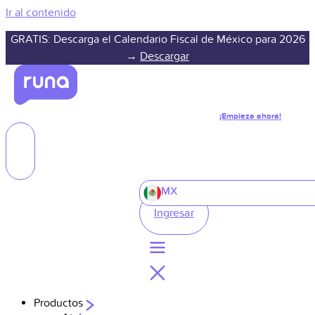
Ir al contenido
GRATIS: Descarga el Calendario Fiscal de México para 2026
→
Descargar
¡Empieza ahora!
MX
Ingresar
Productos