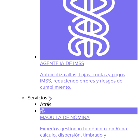
AGENTE IA DE IMSS
Automatiza altas, bajas, cuotas y pagos
IMSS, reduciendo errores y riesgos de
cumplimiento.
Servicios
Atrás
MAQUILA DE NÓMINA
Expertos gestionan tu nómina con Runa:
cálculo, dispersión, timbrado y