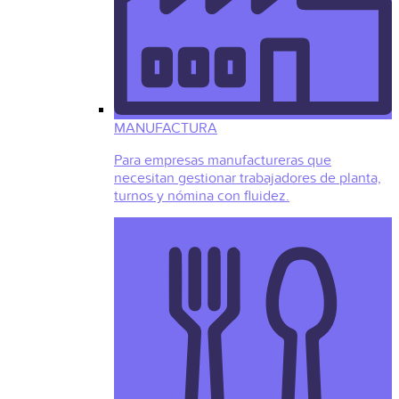
MANUFACTURA
Para empresas manufactureras que
necesitan gestionar trabajadores de planta,
turnos y nómina con fluidez.