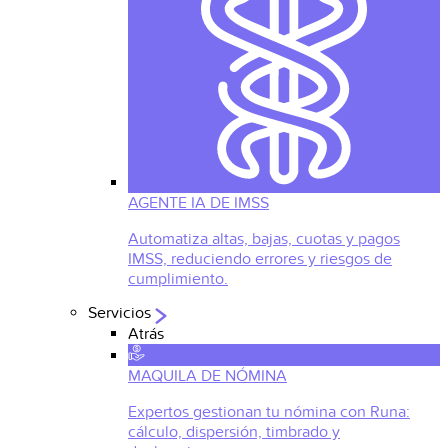
AGENTE IA DE IMSS
Automatiza altas, bajas, cuotas y pagos
IMSS, reduciendo errores y riesgos de
cumplimiento.
Servicios
Atrás
MAQUILA DE NÓMINA
Expertos gestionan tu nómina con Runa:
cálculo, dispersión, timbrado y