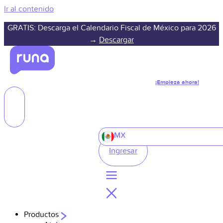
Ir al contenido
GRATIS: Descarga el Calendario Fiscal de México para 2026
→
Descargar
¡Empieza ahora!
MX
Ingresar
Productos