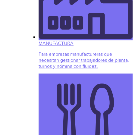
MANUFACTURA
Para empresas manufactureras que
necesitan gestionar trabajadores de planta,
turnos y nómina con fluidez.