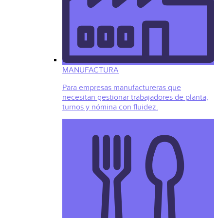
MANUFACTURA
Para empresas manufactureras que
necesitan gestionar trabajadores de planta,
turnos y nómina con fluidez.