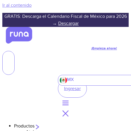
Ir al contenido
GRATIS: Descarga el Calendario Fiscal de México para 2026
→
Descargar
¡Empieza ahora!
MX
Ingresar
Productos