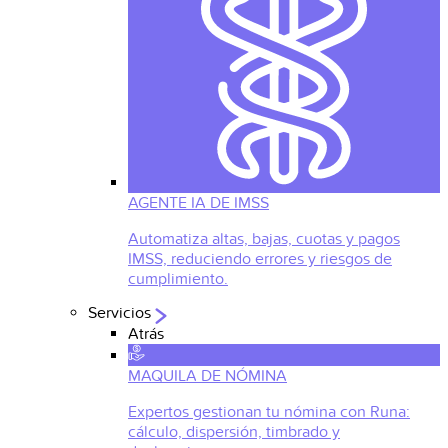
AGENTE IA DE IMSS
Automatiza altas, bajas, cuotas y pagos
IMSS, reduciendo errores y riesgos de
cumplimiento.
Servicios
Atrás
MAQUILA DE NÓMINA
Expertos gestionan tu nómina con Runa:
cálculo, dispersión, timbrado y