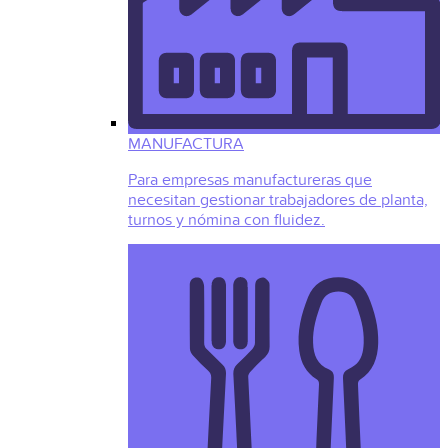
MANUFACTURA
Para empresas manufactureras que
necesitan gestionar trabajadores de planta,
turnos y nómina con fluidez.