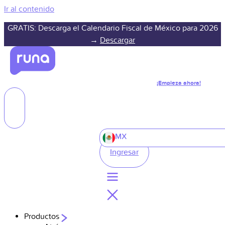
Ir al contenido
GRATIS: Descarga el Calendario Fiscal de México para 2026
→
Descargar
¡Empieza ahora!
MX
Ingresar
Productos