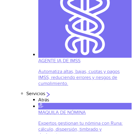
AGENTE IA DE IMSS
Automatiza altas, bajas, cuotas y pagos
IMSS, reduciendo errores y riesgos de
cumplimiento.
Servicios
Atrás
MAQUILA DE NÓMINA
Expertos gestionan tu nómina con Runa:
cálculo, dispersión, timbrado y