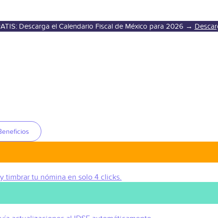
ATIS: Descarga el Calendario Fiscal de México para 2026 →
Descar
Beneficios
 y timbrar tu nómina en solo 4 clicks.