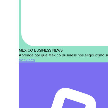
MEXICO BUSINESS NEWS
Aprende por qué México Business nos eligió como s
Ver video