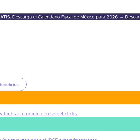
ATIS: Descarga el Calendario Fiscal de México para 2026 →
Descar
Beneficios
 y timbrar tu nómina en solo 4 clicks.