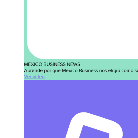
MEXICO BUSINESS NEWS
Aprende por qué México Business nos eligió como s
Ver video