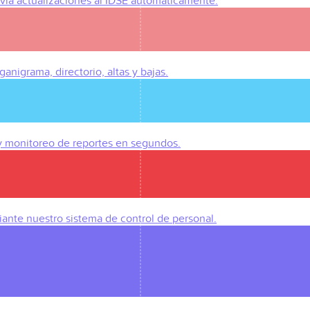
Envía actualizaciones al IDSE automáticamente.
anigrama, directorio, altas y bajas.
 y monitoreo de reportes en segundos.
iante nuestro sistema de control de personal.