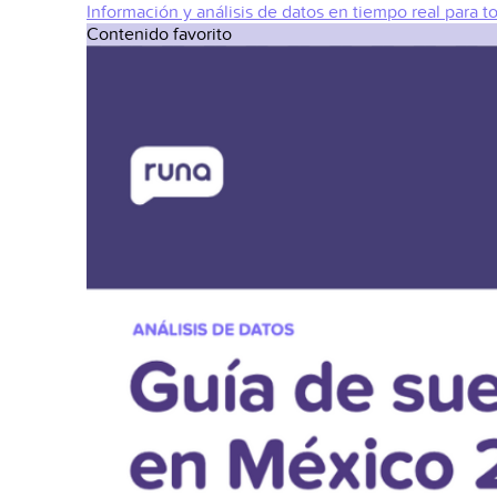
Información y análisis de datos en tiempo real para t
Contenido favorito