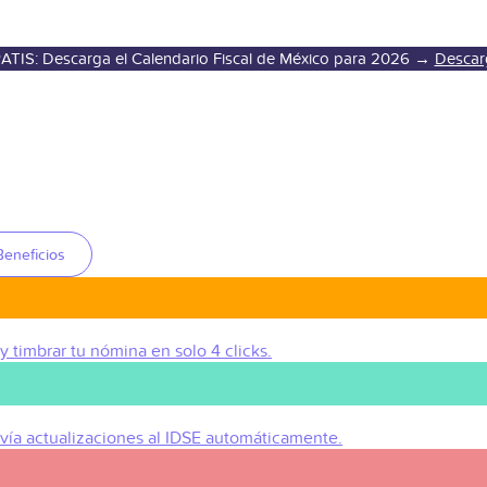
ATIS: Descarga el Calendario Fiscal de México para 2026 →
Descar
Beneficios
 y timbrar tu nómina en solo 4 clicks.
Envía actualizaciones al IDSE automáticamente.