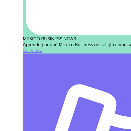
MEXICO BUSINESS NEWS
Aprende por qué México Business nos eligió como s
Ver video