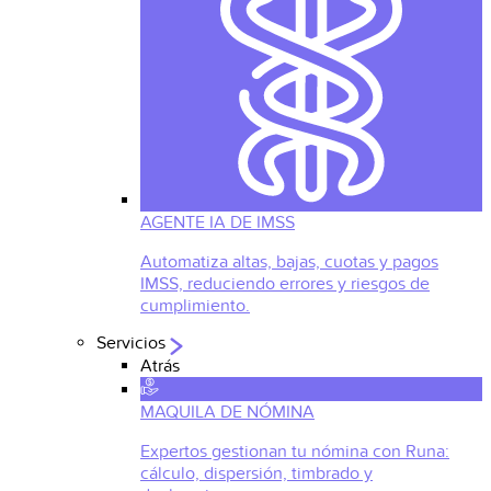
AGENTE IA DE IMSS
Automatiza altas, bajas, cuotas y pagos
IMSS, reduciendo errores y riesgos de
cumplimiento.
Servicios
Atrás
MAQUILA DE NÓMINA
Expertos gestionan tu nómina con Runa:
cálculo, dispersión, timbrado y