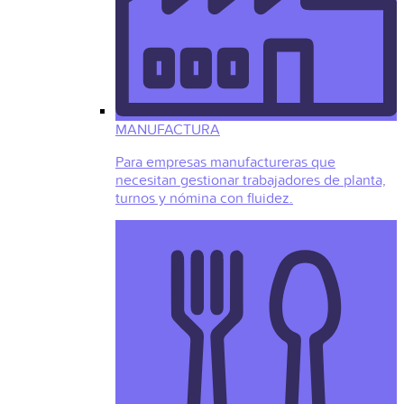
MANUFACTURA
Para empresas manufactureras que
necesitan gestionar trabajadores de planta,
turnos y nómina con fluidez.