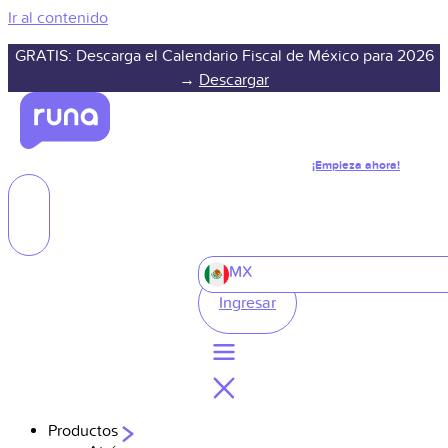
Ir al contenido
GRATIS: Descarga el Calendario Fiscal de México para 2026
→
Descargar
¡Empieza ahora!
MX
Ingresar
Productos