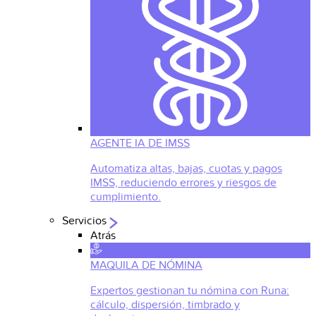
AGENTE IA DE IMSS
Automatiza altas, bajas, cuotas y pagos
IMSS, reduciendo errores y riesgos de
cumplimiento.
Servicios
Atrás
MAQUILA DE NÓMINA
Expertos gestionan tu nómina con Runa:
cálculo, dispersión, timbrado y