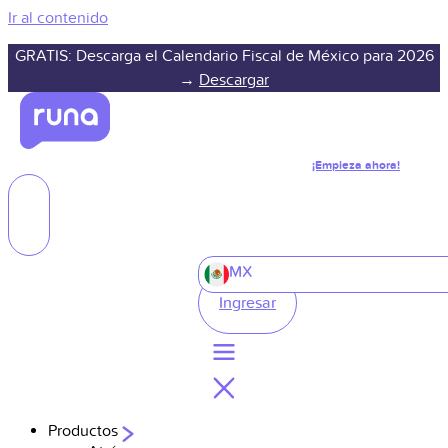
Ir al contenido
GRATIS: Descarga el Calendario Fiscal de México para 2026
→
Descargar
¡Empieza ahora!
MX
Ingresar
Productos