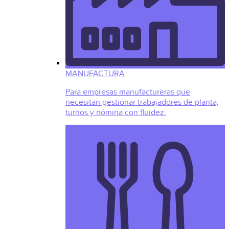
MANUFACTURA
Para empresas manufactureras que
necesitan gestionar trabajadores de planta,
turnos y nómina con fluidez.